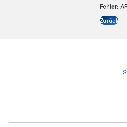
Fehler:
API
S