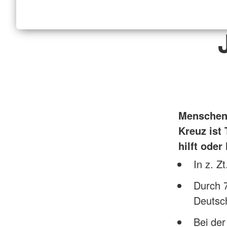
Menschen 
Kreuz ist
hilft oder 
In z. Z
Durch 7
Deutsc
Bei de