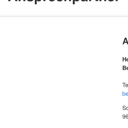
A
H
B
Te
be
S
96