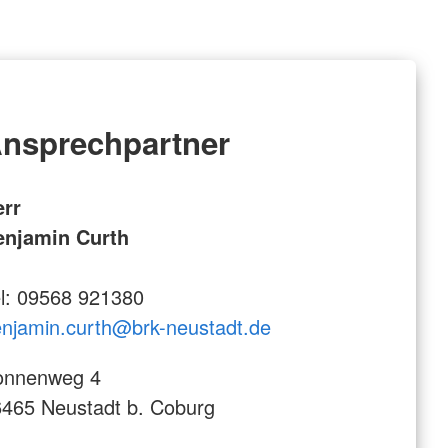
nsprechpartner
err
enjamin Curth
l: 09568 921380
njamin.curth@brk-neustadt.de
onnenweg 4
465 Neustadt b. Coburg