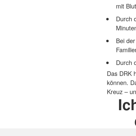
mit Blu
Durch 
Minute
Bei der
Famili
Durch 
Das DRK hi
können. Da
Kreuz – un
Ic