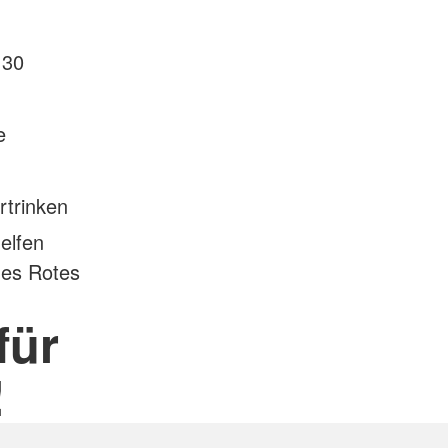
 30
e
rtrinken
elfen
hes Rotes
für
!