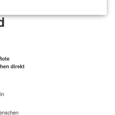
d
Rote
hen direkt
in
Menschen