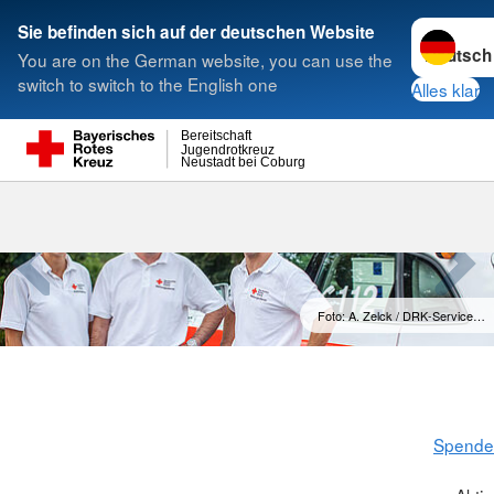
Sprache w
Sie befinden sich auf der deutschen Website
You are on the German website, you can use the
Suche
switch to switch to the English one
Alles klar
Bereitschaft
Jugendrotkreuz
Neustadt bei Coburg
Foto: A. Zelck / DRK-Service…
Spenden